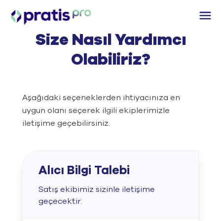
Size Nasıl Yardımcı
EN
İletişim
Giriş Yap
Olabiliriz?
138
Aktif İhaleler
Aşağıdaki seçeneklerden ihtiyacınıza en
Çözümler
Alıcılar için Çözümler
uygun olanı seçerek ilgili ekiplerimizle
iletişime geçebilirsiniz.
Tedarikçiler için Çözümler
Satın Alma Yönetimi
Hizmetlerimiz
Satış Fırsatları
İhale Yönetimi
Fiyatlandırma
PratisPro Mobil
Tedarikçi Yönetimi
Alıcı Bilgi Talebi
Müşterilerimiz
Sipariş Yönetimi
Hakkımızda
Satış ekibimiz sizinle iletişime
Blog
Tedarikçi Havuzu
geçecektir.
Alıcılar için Demo
Tedarikçi Ol